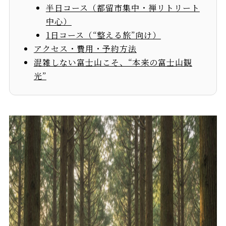
半日コース（都留市集中・禅リトリート
中心）
1日コース（“整える旅”向け）
アクセス・費用・予約方法
混雑しない富士山こそ、“本来の富士山観
光”