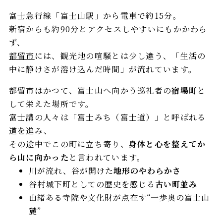
富士急行線「富士山駅」から電車で約15分。
新宿からも約90分とアクセスしやすいにもかかわら
ず、
都留市
には、観光地の喧騒とは少し違う、「生活の
中に静けさが溶け込んだ時間」が流れています。
都留市はかつて、富士山へ向かう巡礼者の
宿場町
と
して栄えた場所です。
富士講の人々は「富士みち（富士道）」と呼ばれる
道を進み、
その途中でこの町に立ち寄り、
身体と心を整えてか
ら山に向かった
と言われています。
川が流れ、谷が開けた
地形のやわらかさ
谷村城下町としての歴史を感じる
古い町並み
由緒ある寺院や文化財が点在す“一歩奥の富士山
麓”