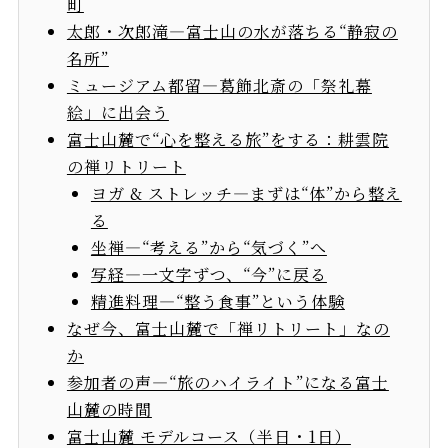
町
太郎・次郎滝—富士山の水が落ちる“静寂の
名所”
ミュージアム都留—葛飾北斎の「祭礼幕
絵」に出会う
富士山麓で“心を整える旅”をする：耕雲院
の禅リトリート
ヨガ & ストレッチ—まずは“体”から整え
る
坐禅—“考える”から“気づく”へ
写経—一文字ずつ、“今”に戻る
精進料理—“整う食事”という体験
なぜ今、富士山麓で「禅リトリート」なの
か
参加者の声—“旅のハイライト”になる富士
山麓の時間
富士山麓 モデルコース（半日・1日）